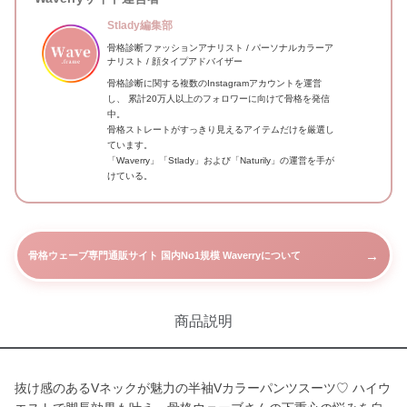
Stlady編集部
骨格診断ファッションアナリスト / パーソナルカラーア
ナリスト / 顔タイプアドバイザー
骨格診断に関する複数のInstagramアカウントを運営
し、 累計20万人以上のフォロワーに向けて骨格を発信
中。
骨格ストレートがすっきり見えるアイテムだけを厳選し
ています。
「Waverry」「Stlady」および「Naturily」の運営を手が
けている。
→
骨格ウェーブ専門通販サイト 国内No1規模 Waverryについて
商品説明
抜け感のあるVネックが魅力の半袖Vカラーパンツスーツ♡ ハイウ