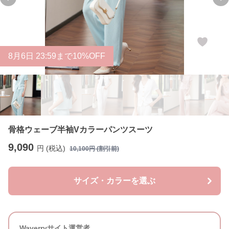
Previous slide
Ne
8
月
6
日 23:59まで10%OFF
骨格ウェーブ半袖Vカラーパンツスーツ
9,090
円 (税込)
10,100
円 (割引前)
サイズ・カラーを選ぶ
Waverryサイト運営者