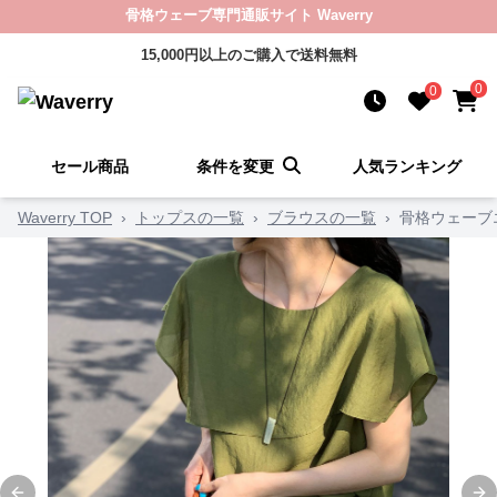
骨格ウェーブ専門通販サイト Waverry
15,000円以上のご購入で送料無料
0
0
セール商品
条件を変更
人気ランキング
Waverry TOP
›
トップスの一覧
›
ブラウスの一覧
›
骨格ウェーブ