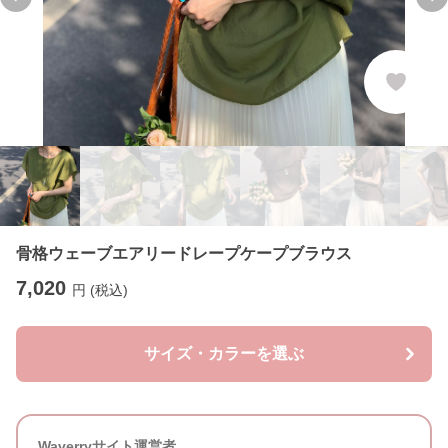
Previous slide
Ne
骨格ウェーブエアリードレープケープブラウス
7,020
円 (税込)
サイズ・カラーを選ぶ
Waverryサイト運営者