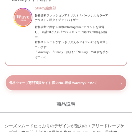
Stlady編集部
骨格診断ファッションアナリスト / パーソナルカラーア
ナリスト / 顔タイプアドバイザー
骨格診断に関する複数のInstagramアカウントを運営
し、 累計20万人以上のフォロワーに向けて骨格を発信
中。
骨格ストレートがすっきり見えるアイテムだけを厳選し
ています。
「Waverry」「Stlady」および「Naturily」の運営を手が
けている。
→
骨格ウェーブ専門通販サイト 国内No1規模 Waverryについて
商品説明
シーズンムードたっぷりのデザインが魅力のエアリードレープケ