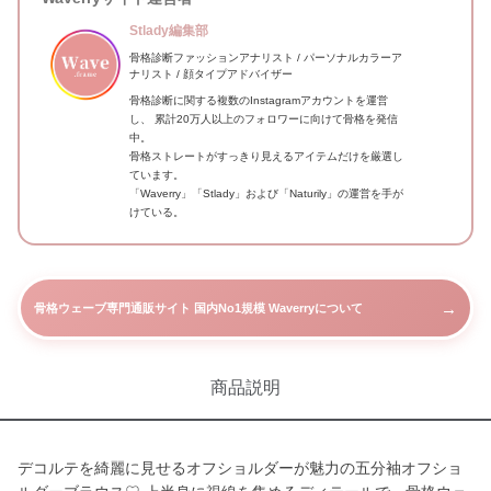
Stlady編集部
骨格診断ファッションアナリスト / パーソナルカラーア
ナリスト / 顔タイプアドバイザー
骨格診断に関する複数のInstagramアカウントを運営
し、 累計20万人以上のフォロワーに向けて骨格を発信
中。
骨格ストレートがすっきり見えるアイテムだけを厳選し
ています。
「Waverry」「Stlady」および「Naturily」の運営を手が
けている。
→
骨格ウェーブ専門通販サイト 国内No1規模 Waverryについて
商品説明
デコルテを綺麗に見せるオフショルダーが魅力の五分袖オフショ