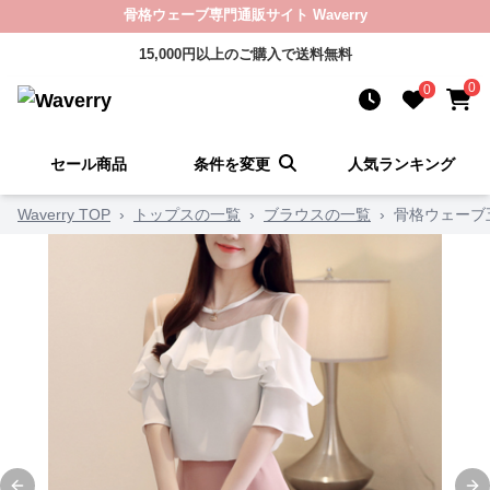
骨格ウェーブ専門通販サイト Waverry
15,000円以上のご購入で送料無料
0
0
セール商品
条件を変更
人気ランキング
Waverry TOP
›
トップスの一覧
›
ブラウスの一覧
›
骨格ウェーブ