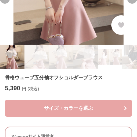
Previous slide
Ne
骨格ウェーブ五分袖オフショルダーブラウス
5,390
円 (税込)
サイズ・カラーを選ぶ
Waverryサイト運営者