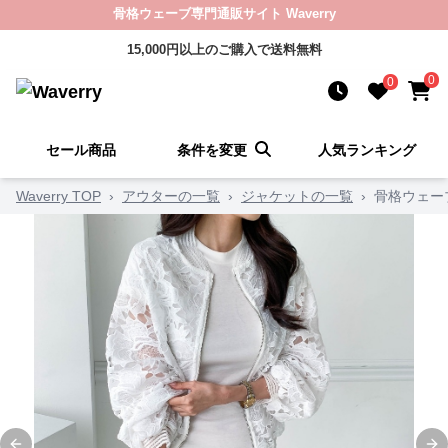
骨格ウェーブ専門通販サイト Waverry
15,000円以上のご購入で送料無料
0
0
セール商品
条件を変更
人気ランキング
Waverry TOP
›
アウターの一覧
›
ジャケットの一覧
›
骨格ウェー