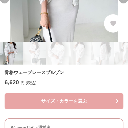
Previous slide
Ne
骨格ウェーブレースブルゾン
6,620
円 (税込)
サイズ・カラーを選ぶ
Waverryサイト運営者