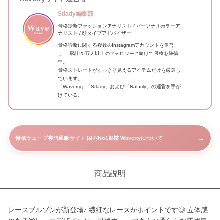
Stlady編集部
骨格診断ファッションアナリスト / パーソナルカラーア
ナリスト / 顔タイプアドバイザー
骨格診断に関する複数のInstagramアカウントを運営
し、 累計20万人以上のフォロワーに向けて骨格を発信
中。
骨格ストレートがすっきり見えるアイテムだけを厳選し
ています。
「Waverry」「Stlady」および「Naturily」の運営を手が
けている。
→
骨格ウェーブ専門通販サイト 国内No1規模 Waverryについて
商品説明
レースブルゾンが新登場♪ 繊細なレースがポイントです◎ 立体感