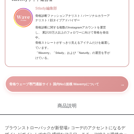
Stlady編集部
骨格診断ファッションアナリスト / パーソナルカラーア
ナリスト / 顔タイプアドバイザー
骨格診断に関する複数のInstagramアカウントを運営
し、 累計20万人以上のフォロワーに向けて骨格を発信
中。
骨格ストレートがすっきり見えるアイテムだけを厳選し
ています。
「Waverry」「Stlady」および「Naturily」の運営を手が
けている。
→
骨格ウェーブ専門通販サイト 国内No1規模 Waverryについて
商品説明
ブラウンストローバックが新登場♪ コーデのアクセントになるデ