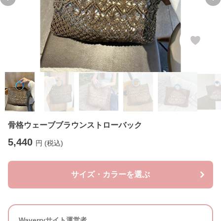
Previous slide
Ne
骨格ウェーブブラウンストローバック
5,440
円 (税込)
サイズ・カラーを選ぶ
Waverryサイト運営者