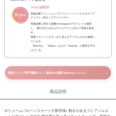
Stlady編集部
骨格診断ファッションアナリスト / パーソナルカラーア
ナリスト / 顔タイプアドバイザー
骨格診断に関する複数のInstagramアカウントを運営
し、 累計20万人以上のフォロワーに向けて骨格を発信
中。
骨格ストレートがすっきり見えるアイテムだけを厳選し
ています。
「Waverry」「Stlady」および「Naturily」の運営を手が
けている。
→
骨格ウェーブ専門通販サイト 国内No1規模 Waverryについて
商品説明
ボリュームバルーンスカートが新登場♪ 動きのあるフレアシルエ