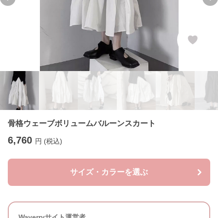
Previous slide
Ne
骨格ウェーブボリュームバルーンスカート
6,760
円 (税込)
サイズ・カラーを選ぶ
Waverryサイト運営者