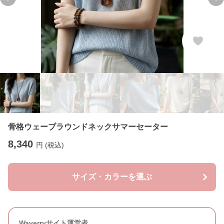
Previous slide
Ne
骨格ウェーブラウンドネックサマーセーター
8,340
円 (税込)
サイズ・カラーを選ぶ
Waverryサイト運営者