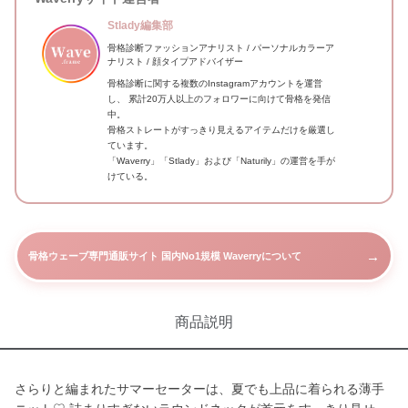
Stlady編集部
骨格診断ファッションアナリスト / パーソナルカラーア
ナリスト / 顔タイプアドバイザー
骨格診断に関する複数のInstagramアカウントを運営
し、 累計20万人以上のフォロワーに向けて骨格を発信
中。
骨格ストレートがすっきり見えるアイテムだけを厳選し
ています。
「Waverry」「Stlady」および「Naturily」の運営を手が
けている。
→
骨格ウェーブ専門通販サイト 国内No1規模 Waverryについて
商品説明
さらりと編まれたサマーセーターは、夏でも上品に着られる薄手