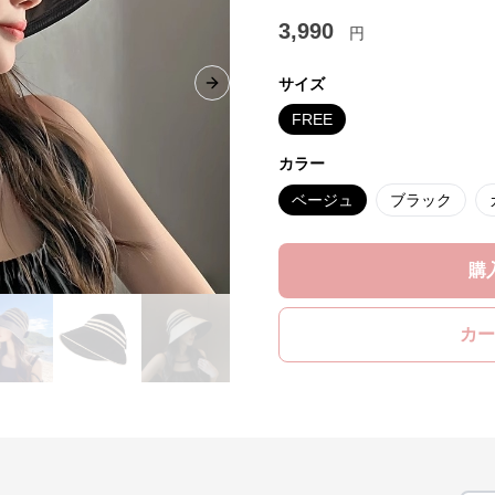
3,990
円
サイズ
Next slide
FREE
カラー
ベージュ
ブラック
購
カー