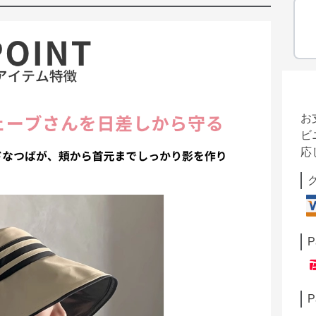
お
ビ
応
P
P