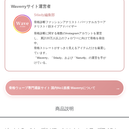
Waverryサイト運営者
Stlady編集部
骨格診断ファッションアナリスト / パーソナルカラーア
ナリスト / 顔タイプアドバイザー
骨格診断に関する複数のInstagramアカウントを運営
し、 累計20万人以上のフォロワーに向けて骨格を発信
中。
骨格ストレートがすっきり見えるアイテムだけを厳選し
ています。
「Waverry」「Stlady」および「Naturily」の運営を手が
けている。
→
骨格ウェーブ専門通販サイト 国内No1規模 Waverryについて
商品説明