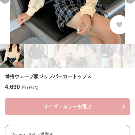
Previous slide
Ne
骨格ウェーブ服ジップパーカートップス
4,690
円 (税込)
サイズ・カラーを選ぶ
Waverryサイト運営者