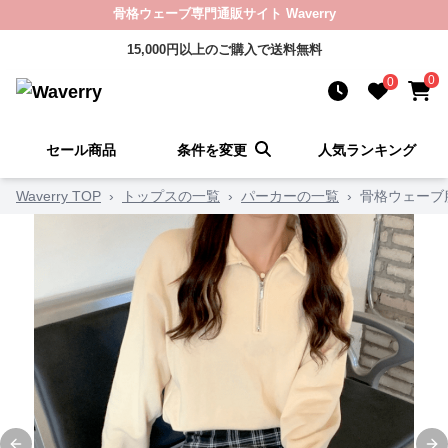
骨格ウェーブ専門通販サイト Waverry
15,000円以上のご購入で送料無料
0
0
セール商品
条件を変更
人気ランキング
Waverry TOP
›
トップスの一覧
›
パーカーの一覧
›
骨格ウェーブ