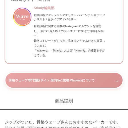
Stlady編集部
骨格診断ファッションアナリスト / パーソナルカラーア
ナリスト / 顔タイプアドバイザー
骨格診断に関する複数のInstagramアカウントを運営
し、 累計20万人以上のフォロワーに向けて骨格を発信
中。
骨格ストレートがすっきり見えるアイテムだけを厳選し
ています。
「Waverry」「Stlady」および「Naturily」の運営を手が
けている。
→
骨格ウェーブ専門通販サイト 国内No1規模 Waverryについて
商品説明
ジップがついた、骨格ウェーブさんにおすすめなパーカーです。