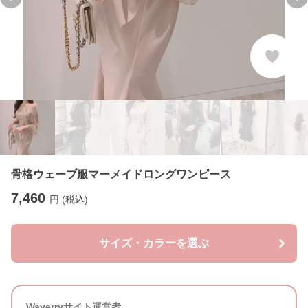
Previous slide
Ne
骨格ウェーブ服マーメイドロングワンピース
7,460
円 (税込)
サイズ・カラーを選ぶ
Waverryサイト運営者