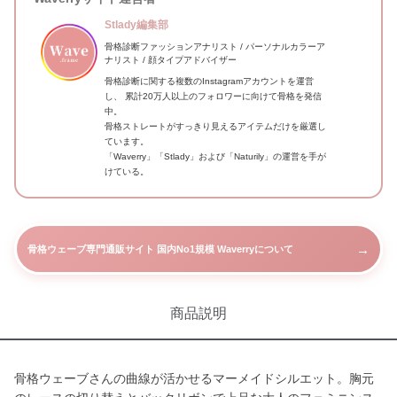
Stlady編集部
骨格診断ファッションアナリスト / パーソナルカラーア
ナリスト / 顔タイプアドバイザー
骨格診断に関する複数のInstagramアカウントを運営
し、 累計20万人以上のフォロワーに向けて骨格を発信
中。
骨格ストレートがすっきり見えるアイテムだけを厳選し
ています。
「Waverry」「Stlady」および「Naturily」の運営を手が
けている。
→
骨格ウェーブ専門通販サイト 国内No1規模 Waverryについて
商品説明
骨格ウェーブさんの曲線が活かせるマーメイドシルエット。胸元