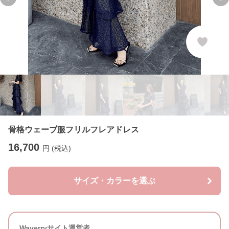
Previous slide
Ne
骨格ウェーブ服フリルフレアドレス
16,700
円 (税込)
サイズ・カラーを選ぶ
Waverryサイト運営者