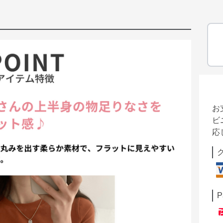
お
ビ
応
P