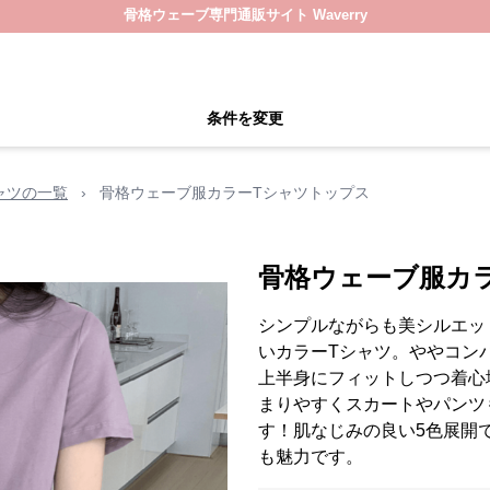
骨格ウェーブ専門通販サイト Waverry
条件を変更
ャツの一覧
›
骨格ウェーブ服カラーTシャツトップス
骨格ウェーブ服カ
シンプルながらも美シルエッ
いカラーTシャツ。ややコン
上半身にフィットしつつ着心
まりやすくスカートやパンツ
す！肌なじみの良い5色展開
も魅力です。