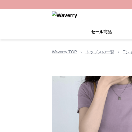
セール商品
Waverry TOP
›
トップスの一覧
›
Tシ