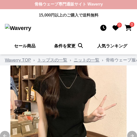
骨格ウェーブ専門通販サイト Waverry
15,000円以上のご購入で送料無料
0
0
セール商品
条件を変更
人気ランキング
Waverry TOP
›
トップスの一覧
›
ニットの一覧
›
骨格ウェーブ服