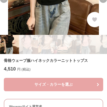
Previous slide
Ne
骨格ウェーブ服ハイネックカラーニットトップス
4,510
円 (税込)
サイズ・カラーを選ぶ
Waverryサイト運営者