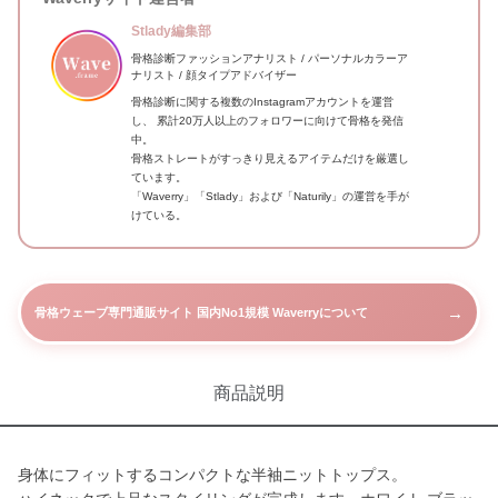
Stlady編集部
骨格診断ファッションアナリスト / パーソナルカラーア
ナリスト / 顔タイプアドバイザー
骨格診断に関する複数のInstagramアカウントを運営
し、 累計20万人以上のフォロワーに向けて骨格を発信
中。
骨格ストレートがすっきり見えるアイテムだけを厳選し
ています。
「Waverry」「Stlady」および「Naturily」の運営を手が
けている。
→
骨格ウェーブ専門通販サイト 国内No1規模 Waverryについて
商品説明
身体にフィットするコンパクトな半袖ニットトップス。