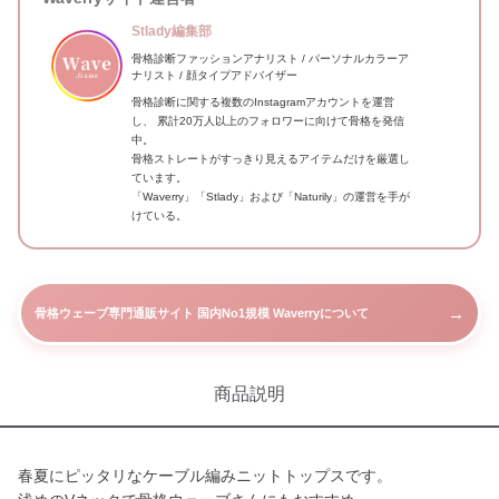
Stlady編集部
骨格診断ファッションアナリスト / パーソナルカラーア
ナリスト / 顔タイプアドバイザー
骨格診断に関する複数のInstagramアカウントを運営
し、 累計20万人以上のフォロワーに向けて骨格を発信
中。
骨格ストレートがすっきり見えるアイテムだけを厳選し
ています。
「Waverry」「Stlady」および「Naturily」の運営を手が
けている。
→
骨格ウェーブ専門通販サイト 国内No1規模 Waverryについて
商品説明
春夏にピッタリなケーブル編みニットトップスです。