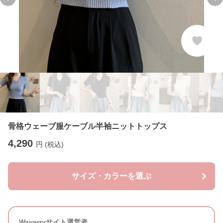
Previous slide
Ne
骨格ウェーブ服ケーブル半袖ニットトップス
4,290
円 (税込)
サイズ・カラーを選ぶ
Waverryサイト運営者