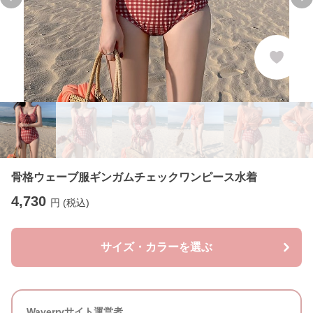
Previous slide
Ne
骨格ウェーブ服ギンガムチェックワンピース水着
4,730
円 (税込)
サイズ・カラーを選ぶ
Waverryサイト運営者