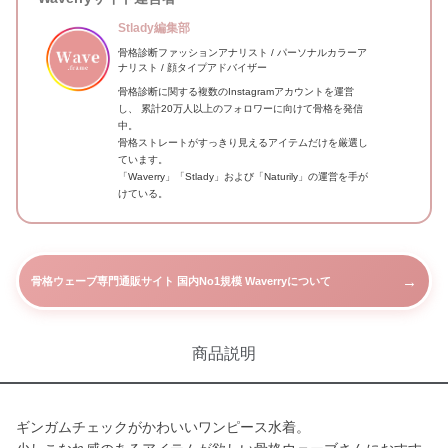
Stlady編集部
骨格診断ファッションアナリスト / パーソナルカラーア
ナリスト / 顔タイプアドバイザー
骨格診断に関する複数のInstagramアカウントを運営
し、 累計20万人以上のフォロワーに向けて骨格を発信
中。
骨格ストレートがすっきり見えるアイテムだけを厳選し
ています。
「Waverry」「Stlady」および「Naturily」の運営を手が
けている。
→
骨格ウェーブ専門通販サイト 国内No1規模 Waverryについて
商品説明
ギンガムチェックがかわいいワンピース水着。