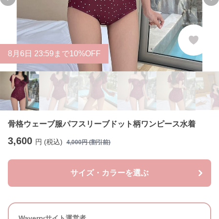
Previous slide
Ne
8
月
6
日 23:59まで10%OFF
骨格ウェーブ服パフスリーブドット柄ワンピース水着
3,600
円 (税込)
4,000
円 (割引前)
サイズ・カラーを選ぶ
Waverryサイト運営者