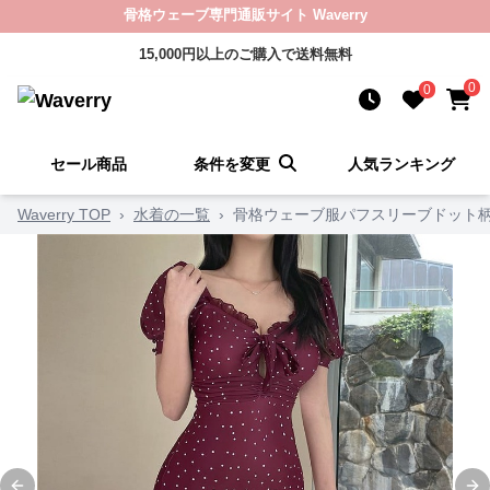
骨格ウェーブ専門通販サイト Waverry
15,000円以上のご購入で送料無料
0
0
セール商品
条件を変更
人気ランキング
Waverry TOP
›
水着の一覧
›
骨格ウェーブ服パフスリーブドット