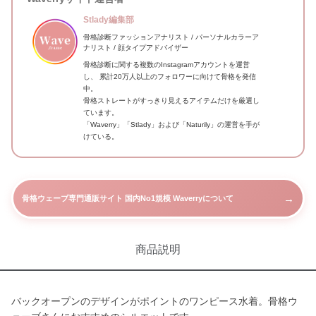
Stlady編集部
骨格診断ファッションアナリスト / パーソナルカラーア
ナリスト / 顔タイプアドバイザー
骨格診断に関する複数のInstagramアカウントを運営
し、 累計20万人以上のフォロワーに向けて骨格を発信
中。
骨格ストレートがすっきり見えるアイテムだけを厳選し
ています。
「Waverry」「Stlady」および「Naturily」の運営を手が
けている。
→
骨格ウェーブ専門通販サイト 国内No1規模 Waverryについて
商品説明
バックオープンのデザインがポイントのワンピース水着。骨格ウ