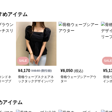
すめアイテム
SALE
SALE
¥
4,170
¥
6,050
¥
5,1
(税込)
¥
4640
(割引前)
ウンドネ
骨格ウェーブスクエアネ
骨格ウェーブシアーアウ
骨格
リーブブ
ックタックデザインパフ
ター
イン
スリーブブラウス
ブラ
めアイテム