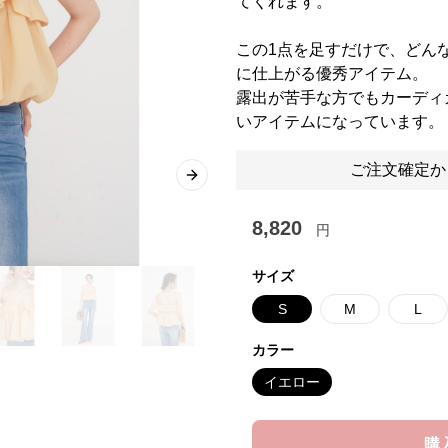
てくれます。
この1点を足すだけで、どん
に仕上がる優秀アイテム。
露出が苦手な方でもカーディ
いアイテムになっています。
ご注文確定か
Next slide
8,820
円
サイズ
S
M
L
カラー
イエロー
購