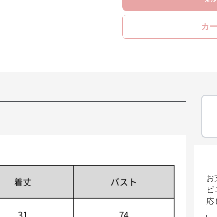
カー
お
ビ
応