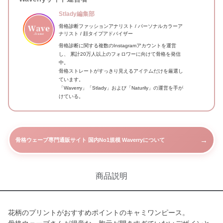
Stlady編集部
骨格診断ファッションアナリスト / パーソナルカラーア
ナリスト / 顔タイプアドバイザー
骨格診断に関する複数のInstagramアカウントを運営
し、 累計20万人以上のフォロワーに向けて骨格を発信
中。
骨格ストレートがすっきり見えるアイテムだけを厳選し
ています。
「Waverry」「Stlady」および「Naturily」の運営を手が
けている。
→
骨格ウェーブ専門通販サイト 国内No1規模 Waverryについて
商品説明
花柄のプリントがおすすめポイントのキャミワンピース。