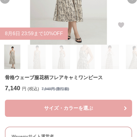
Previous slide
Ne
8
月
6
日 23:59まで10%OFF
骨格ウェーブ服花柄フレアキャミワンピース
7,140
円 (税込)
7,940
円 (割引前)
サイズ・カラーを選ぶ
Waverryサイト運営者