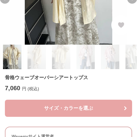
Previous slide
Ne
骨格ウェーブオーバーシアートップス
7,060
円 (税込)
サイズ・カラーを選ぶ
Waverryサイト運営者