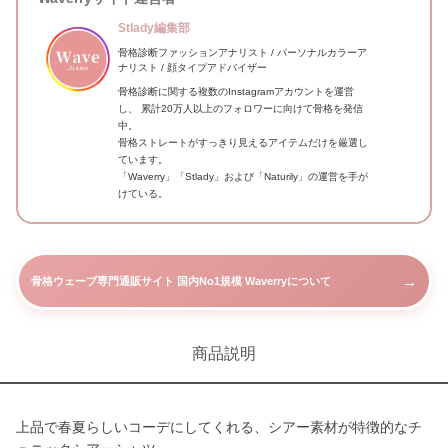
Stlady編集部
骨格診断ファッションアナリスト / パーソナルカラーア
ナリスト / 顔タイプアドバイザー
骨格診断に関する複数のInstagramアカウントを運営
し、 累計20万人以上のフォロワーに向けて骨格を発信
中。
骨格ストレートがすっきり見えるアイテムだけを厳選し
ています。
「Waverry」「Stlady」および「Naturily」の運営を手が
けている。
→
骨格ウェーブ専門通販サイト 国内No1規模 Waverryについて
商品説明
上品で春夏らしいコーデにしてくれる、シアー素材が特徴的なチ