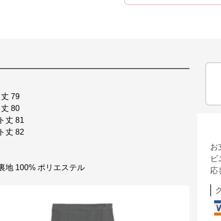
丈 79
丈 80
ト丈 81
ト丈 82
お
ビ
裏地 100% ポリエステル
応