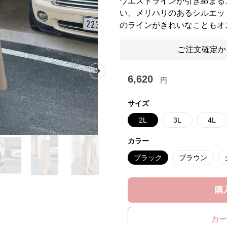
ウエストラインが引き締まる
い、メリハリのあるシルエッ
のラインがきれいなこともオ
ご注文確定か
Next slide
6,620
円
サイズ
2L
3L
4L
カラー
ブラック
ブラウン
購
カー