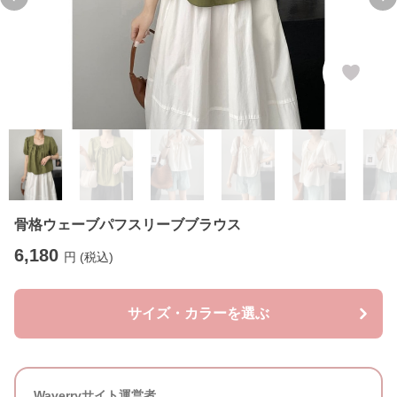
Previous slide
Ne
骨格ウェーブパフスリーブブラウス
6,180
円 (税込)
サイズ・カラーを選ぶ
Waverryサイト運営者