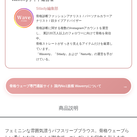
Stlady編集部
骨格診断ファッションアナリスト / パーソナルカラーア
ナリスト / 顔タイプアドバイザー
骨格診断に関する複数のInstagramアカウントを運営
し、 累計20万人以上のフォロワーに向けて骨格を発信
中。
骨格ストレートがすっきり見えるアイテムだけを厳選し
ています。
「Waverry」「Stlady」および「Naturily」の運営を手が
けている。
→
骨格ウェーブ専門通販サイト 国内No1規模 Waverryについて
商品説明
フェミニンな雰囲気漂うパフスリーブブラウス。骨格ウェーブら