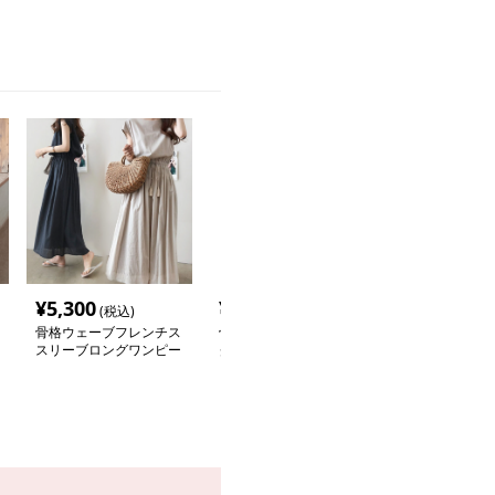
¥
5,300
¥
4,910
¥
4,690
(税込)
(税込)
(税込
骨格ウェーブフレンチス
骨格ウェーブ服ハイネッ
骨格ウェーブ服
スリーブロングワンピー
クノースリーブニットト
Tシャツトップ
ス
ップス