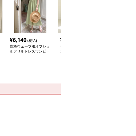
¥
6,140
¥
20,480
¥
7,330
(税込)
(税込)
(税込
骨格ウェーブ服オフショ
骨格ウェーブ服レースロ
骨格ウェーブ服
ルフリルドレスワンピー
ングドレス
ストフェイクレ
ス
スカート