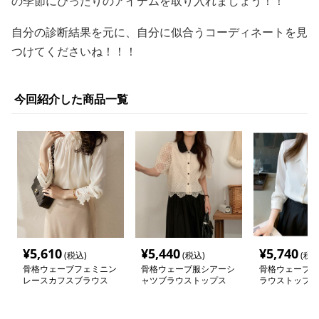
の季節にぴったりのアイテムを取り入れましょう！！
自分の診断結果を元に、自分に似合うコーディネートを見
つけてくださいね！！！
今回紹介した商品一覧
¥
5,610
¥
5,440
¥
5,740
(税込)
(税込)
(税込
骨格ウェーブフェミニン
骨格ウェーブ服シアーシ
骨格ウェーブ服
レースカフスブラウス
ャツブラウストップス
ラウストップス