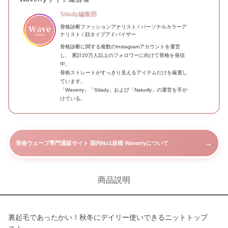
Stlady編集部
骨格診断ファッションアナリスト / パーソナルカラーア
ナリスト / 顔タイプアドバイザー
骨格診断に関する複数のInstagramアカウントを運営
し、 累計20万人以上のフォロワーに向けて骨格を発信
中。
骨格ストレートがすっきり見えるアイテムだけを厳選し
ています。
「Waverry」「Stlady」および「Naturily」の運営を手が
けている。
→
骨格ウェーブ専門通販サイト 国内No1規模 Waverryについて
商品説明
裏起毛であったかい！秋冬にデイリー使いできるニットトップ