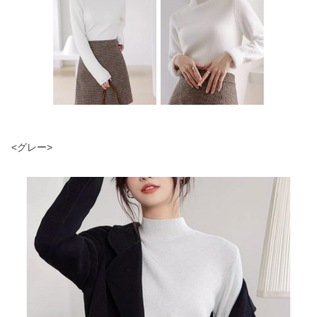
<グレー>