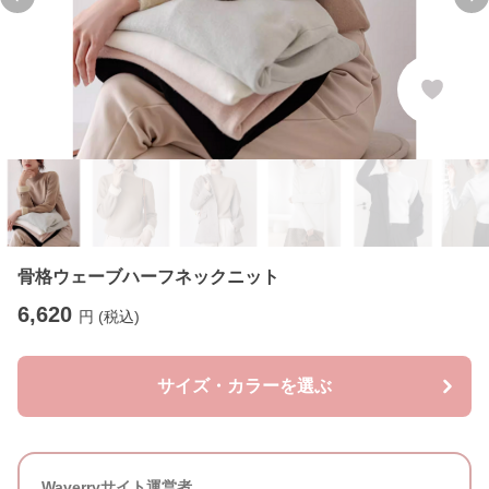
Previous slide
Ne
骨格ウェーブハーフネックニット
6,620
円 (税込)
サイズ・カラーを選ぶ
Waverryサイト運営者