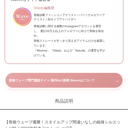
Stlady編集部
骨格診断ファッションアナリスト / パーソナルカラーア
ナリスト / 顔タイプアドバイザー
骨格診断に関する複数のInstagramアカウントを運営
し、 累計20万人以上のフォロワーに向けて骨格を発信
中。
骨格ストレートがすっきり見えるアイテムだけを厳選し
ています。
「Waverry」「Stlady」および「Naturily」の運営を手が
けている。
→
骨格ウェーブ専門通販サイト 国内No1規模 Waverryについて
商品説明
【骨格ウェーブ優勝！スタイルアップ間違いなしの細身シルエッ