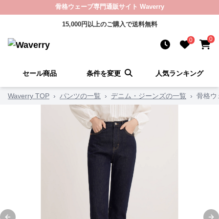
骨格ウェーブ専門通販サイト Waverry
15,000円以上のご購入で送料無料
0
0
セール商品
条件を変更
人気ランキング
Waverry TOP
›
パンツの一覧
›
デニム・ジーンズの一覧
›
骨格ウ