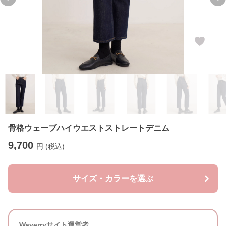
Previous slide
Ne
骨格ウェーブハイウエストストレートデニム
9,700
円 (税込)
サイズ・カラーを選ぶ
Waverryサイト運営者