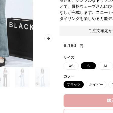
るため、シンプルなトップス
とで、骨格ウェーブさんにぴ
なしが完成します。スニーカ
タイリングを楽しめる万能デ
ご注文確定か
Next slide
6,180
円
サイズ
XS
S
M
カラー
ブラック
ネイビー
購