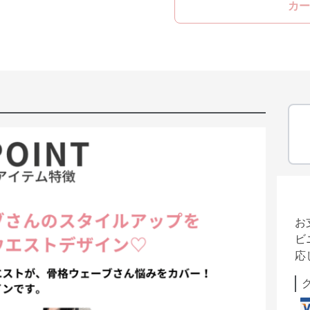
カー
お
ビ
応