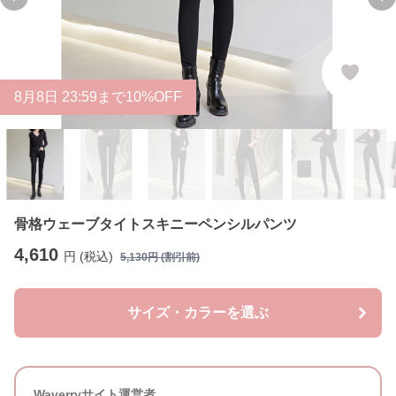
Previous slide
Ne
8
月
8
日 23:59まで10%OFF
骨格ウェーブタイトスキニーペンシルパンツ
4,610
円 (税込)
5,130
円 (割引前)
サイズ・カラーを選ぶ
Waverryサイト運営者