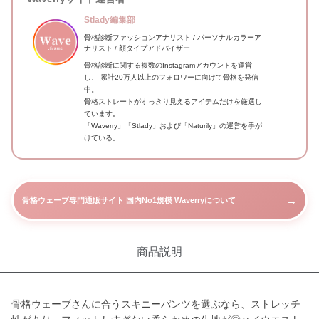
Stlady編集部
骨格診断ファッションアナリスト / パーソナルカラーア
ナリスト / 顔タイプアドバイザー
骨格診断に関する複数のInstagramアカウントを運営
し、 累計20万人以上のフォロワーに向けて骨格を発信
中。
骨格ストレートがすっきり見えるアイテムだけを厳選し
ています。
「Waverry」「Stlady」および「Naturily」の運営を手が
けている。
→
骨格ウェーブ専門通販サイト 国内No1規模 Waverryについて
商品説明
骨格ウェーブさんに合うスキニーパンツを選ぶなら、ストレッチ