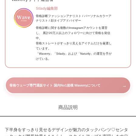
Stlady編集部
骨格診断ファッションアナリスト / パーソナルカラーア
ナリスト / 顔タイプアドバイザー
骨格診断に関する複数のInstagramアカウントを運営
し、 累計20万人以上のフォロワーに向けて骨格を発信
中。
骨格ストレートがすっきり見えるアイテムだけを厳選し
ています。
「Waverry」「Stlady」および「Naturily」の運営を手が
けている。
→
骨格ウェーブ専門通販サイト 国内No1規模 Waverryについて
商品説明
下半身をすっきり見せるデザインが魅力のタックパンツ♡センタ