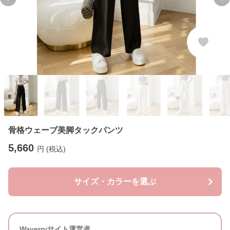
Previous slide
Ne
骨格ウェーブ美脚タックパンツ
5,660
円 (税込)
サイズ・カラーを選ぶ
Waverryサイト運営者