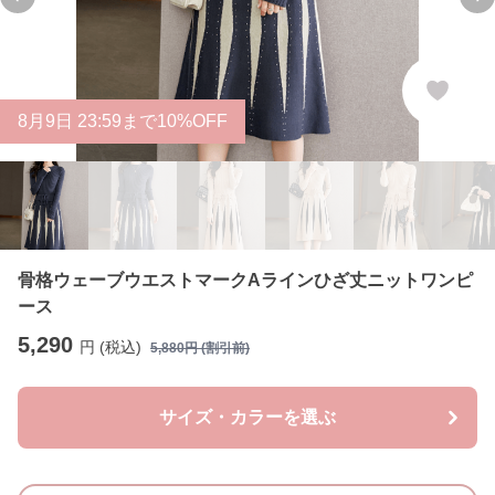
Previous slide
Ne
8
月
9
日 23:59まで10%OFF
骨格ウェーブウエストマークAラインひざ丈ニットワンピ
ース
5,290
円 (税込)
5,880
円 (割引前)
サイズ・カラーを選ぶ