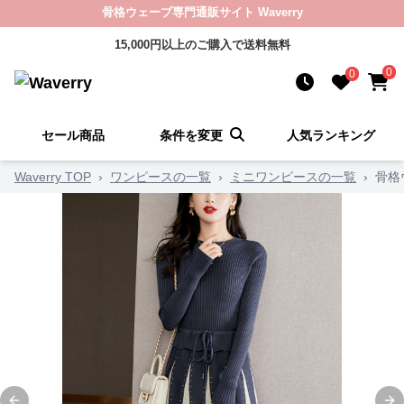
骨格ウェーブ専門通販サイト Waverry
15,000円以上のご購入で送料無料
0
0
セール商品
条件を変更
人気ランキング
Waverry TOP
›
ワンピースの一覧
›
ミニワンピースの一覧
›
骨格