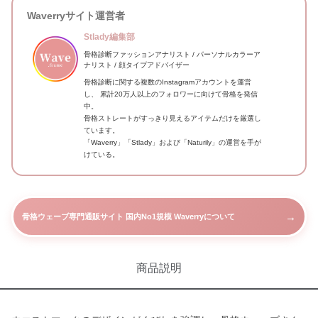
Waverryサイト運営者
Stlady編集部
骨格診断ファッションアナリスト / パーソナルカラーア
ナリスト / 顔タイプアドバイザー
骨格診断に関する複数のInstagramアカウントを運営
し、 累計20万人以上のフォロワーに向けて骨格を発信
中。
骨格ストレートがすっきり見えるアイテムだけを厳選し
ています。
「Waverry」「Stlady」および「Naturily」の運営を手が
けている。
→
骨格ウェーブ専門通販サイト 国内No1規模 Waverryについて
商品説明