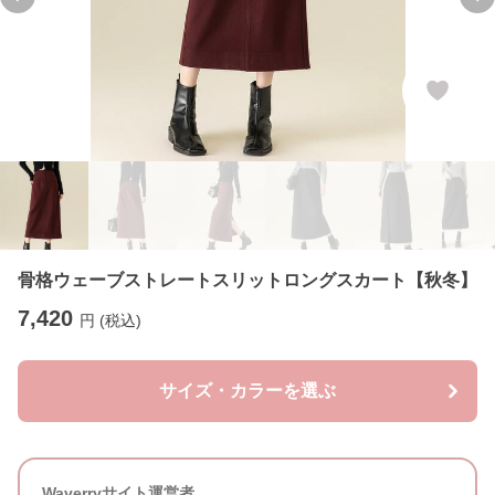
Previous slide
Ne
骨格ウェーブストレートスリットロングスカート【秋冬】
7,420
円 (税込)
サイズ・カラーを選ぶ
Waverryサイト運営者