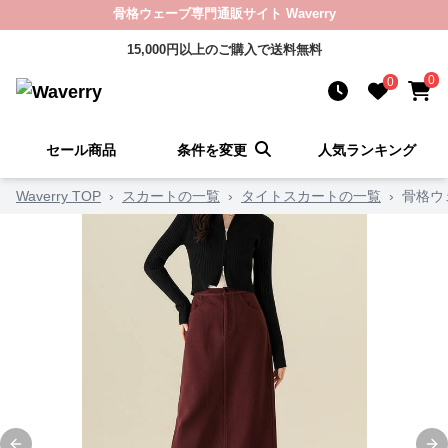
骨格ウェーブ専門通販サイト Waverry
15,000円以上のご購入で送料無料
0
0
セール商品
条件を変更
人気ランキング
Waverry TOP
›
スカートの一覧
›
タイトスカートの一覧
›
骨格ウ