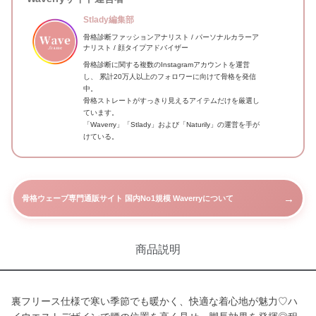
Stlady編集部
骨格診断ファッションアナリスト / パーソナルカラーア
ナリスト / 顔タイプアドバイザー
骨格診断に関する複数のInstagramアカウントを運営
し、 累計20万人以上のフォロワーに向けて骨格を発信
中。
骨格ストレートがすっきり見えるアイテムだけを厳選し
ています。
「Waverry」「Stlady」および「Naturily」の運営を手が
けている。
→
骨格ウェーブ専門通販サイト 国内No1規模 Waverryについて
商品説明
裏フリース仕様で寒い季節でも暖かく、快適な着心地が魅力♡ハ