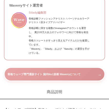
Waverryサイト運営者
Stlady編集部
骨格診断ファッションアナリスト / パーソナルカラーア
ナリスト / 顔タイプアドバイザー
骨格診断に関する複数のInstagramアカウントを運営
し、 累計20万人以上のフォロワーに向けて骨格を発信
中。
骨格ストレートがすっきり見えるアイテムだけを厳選し
ています。
「Waverry」「Stlady」および「Naturily」の運営を手が
けている。
→
骨格ウェーブ専門通販サイト 国内No1規模 Waverryについて
商品説明