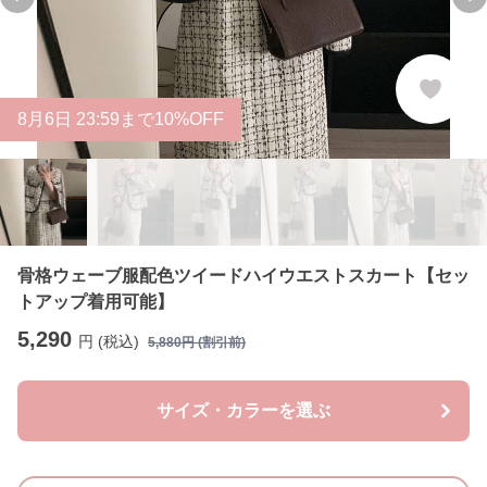
Previous slide
Ne
8
月
6
日 23:59まで10%OFF
骨格ウェーブ服配色ツイードハイウエストスカート【セッ
トアップ着用可能】
5,290
円 (税込)
5,880
円 (割引前)
サイズ・カラーを選ぶ