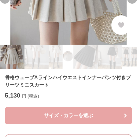
Previous slide
Ne
骨格ウェーブAラインハイウエストインナーパンツ付きプ
リーツミニスカート
5,130
円 (税込)
サイズ・カラーを選ぶ