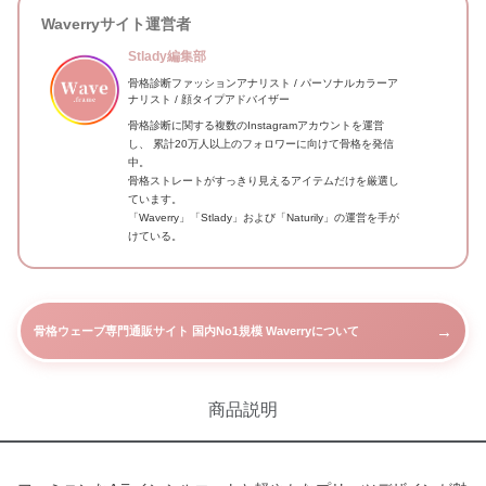
Waverryサイト運営者
Stlady編集部
骨格診断ファッションアナリスト / パーソナルカラーア
ナリスト / 顔タイプアドバイザー
骨格診断に関する複数のInstagramアカウントを運営
し、 累計20万人以上のフォロワーに向けて骨格を発信
中。
骨格ストレートがすっきり見えるアイテムだけを厳選し
ています。
「Waverry」「Stlady」および「Naturily」の運営を手が
けている。
→
骨格ウェーブ専門通販サイト 国内No1規模 Waverryについて
商品説明