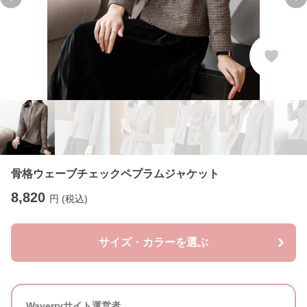
Previous slide
Ne
骨格ウェーブチェックペプラムジャケット
8,820
円 (税込)
サイズ・カラーを選ぶ
Waverryサイト運営者