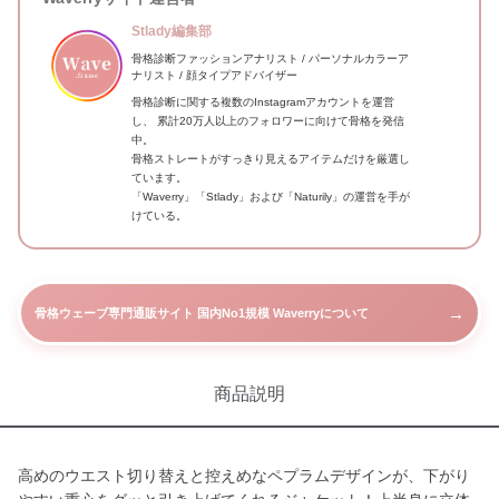
Stlady編集部
骨格診断ファッションアナリスト / パーソナルカラーア
ナリスト / 顔タイプアドバイザー
骨格診断に関する複数のInstagramアカウントを運営
し、 累計20万人以上のフォロワーに向けて骨格を発信
中。
骨格ストレートがすっきり見えるアイテムだけを厳選し
ています。
「Waverry」「Stlady」および「Naturily」の運営を手が
けている。
→
骨格ウェーブ専門通販サイト 国内No1規模 Waverryについて
商品説明
高めのウエスト切り替えと控えめなペプラムデザインが、下がり