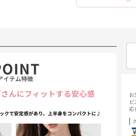
お
ビ
応