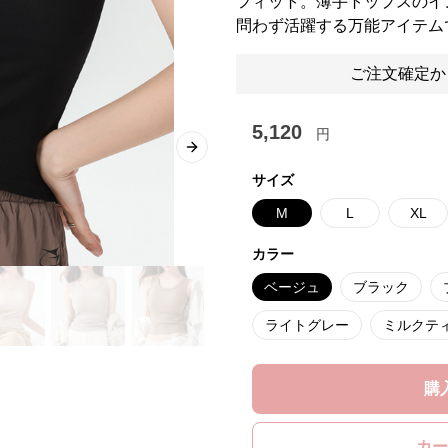
フィット。薄手トップスのイ
問わず活躍する万能アイテム
ご注文確定か
5,120
円
Next slide
サイズ
M
L
XL
カラー
ベージュ
ブラック
ライトグレー
ミルクテ
購
カー