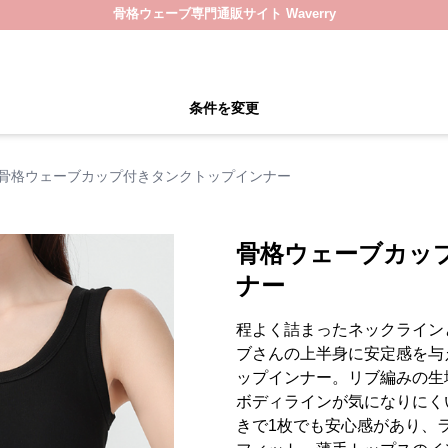
骨格ウェーブ専門通販サイト Waverry
条件を変更
骨格ウェーブカップ付きタンクトップインナー
骨格ウェーブカッ
ナー
程よく詰まったネックライン
ブさんの上半身に安定感を与
ップインナー。リブ編みの生
ボディラインが気になりにく
きで1枚でも安心感があり、