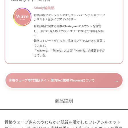
Stlady編集部
骨格診断ファッションアナリスト / パーソナルカラーア
ナリスト / 顔タイプアドバイザー
骨格診断に関する複数のInstagramアカウントを運営
し、 累計20万人以上のフォロワーに向けて骨格を発信
中。
骨格ストレートがすっきり見えるアイテムだけを厳選し
ています。
「Waverry」「Stlady」および「Naturily」の運営を手が
けている。
→
骨格ウェーブ専門通販サイト 国内No1規模 Waverryについて
商品説明
骨格ウェーブさんのやわらかい肌質を活かしたフレアシルエット