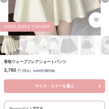
Previous slide
Ne
8
月
6
日 23:59まで10%OFF
骨格ウェーブフレアショートパンツ
3,780
円 (税込)
4,200
円 (割引前)
サイズ・カラーを選ぶ
Waverryサイト運営者