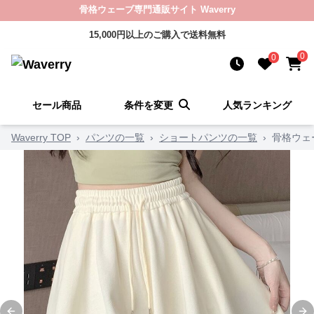
骨格ウェーブ専門通販サイト Waverry
15,000円以上のご購入で送料無料
0
0
セール商品
条件を変更
人気ランキング
Waverry TOP
›
パンツの一覧
›
ショートパンツの一覧
›
骨格ウェ