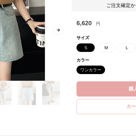
ご注文確定か
6,620
円
Next slide
サイズ
S
M
L
カラー
ワンカラー
購
カー