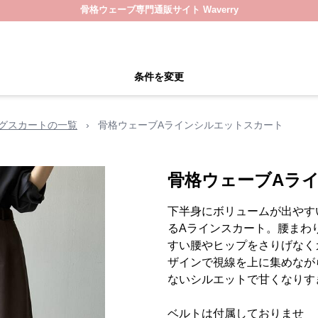
骨格ウェーブ専門通販サイト Waverry
条件を変更
グスカートの一覧
›
骨格ウェーブAラインシルエットスカート
骨格ウェーブAラ
下半身にボリュームが出やす
るAラインスカート。腰まわ
すい腰やヒップをさりげなく
ザインで視線を上に集めなが
ないシルエットで甘くなり
ベルトは付属しておりませ