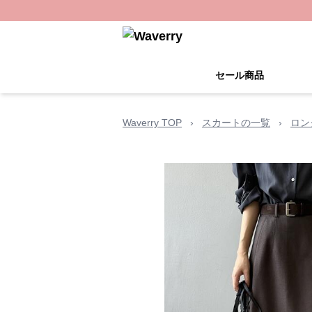
セール商品
Waverry TOP
›
スカートの一覧
›
ロン