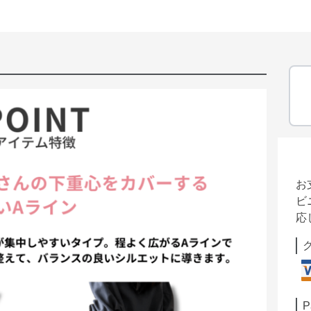
お
ビ
応
P