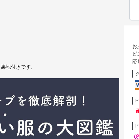
お
ビ
応
。裏地付きです。
P
P