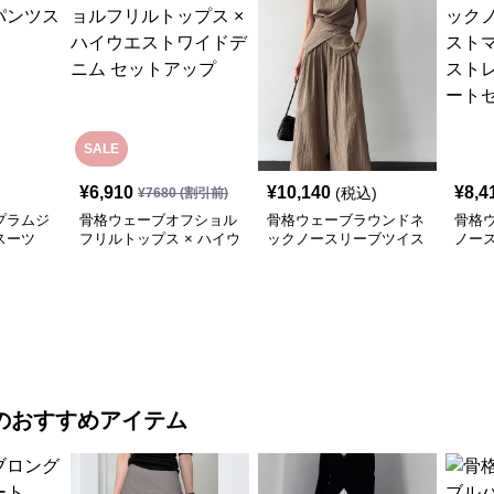
SALE
¥
6,910
¥
10,140
¥
8,4
(税込)
¥
7680
(割引前)
プラムジ
骨格ウェーブオフショル
骨格ウェーブラウンドネ
骨格
スーツ
フリルトップス × ハイウ
ックノースリーブツイス
ノー
エストワイドデニム セ
トウエストトップス＆パ
ーク
ットアップ
ンツセットアップ
トロ
アッ
のおすすめアイテム