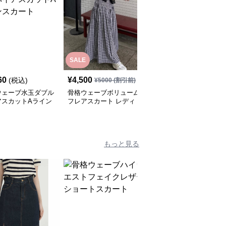
SALE
60
¥
4,500
¥
7,500
(税込)
(税込)
¥
5000
(割引前)
ウェーブ水玉ダブル
骨格ウェーブボリューム
骨格ウェーブゴムウエス
アスカットAライン
フレアスカート レディ
トAラインロングスカー
ート
ース
ト
もっと見る