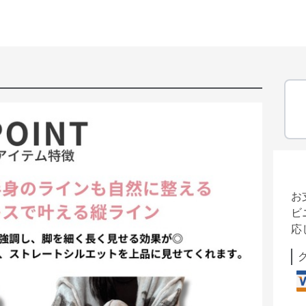
お
ビ
応