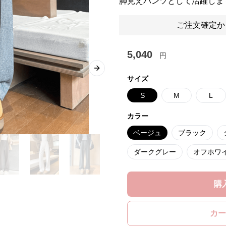
脚見えパンツとして活躍しま
ご注文確定か
5,040
円
Next slide
サイズ
S
M
L
カラー
ベージュ
ブラック
ダークグレー
オフホワ
購
カー