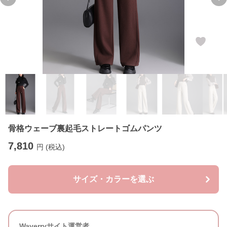
Previous slide
Ne
骨格ウェーブ裏起毛ストレートゴムパンツ
7,810
円 (税込)
サイズ・カラーを選ぶ
Waverryサイト運営者