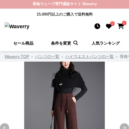
骨格ウェーブ専門通販サイト Waverry
15,000円以上のご購入で送料無料
0
0
セール商品
条件を変更
人気ランキング
Waverry TOP
›
パンツの一覧
›
ハイウエストパンツの一覧
›
骨格