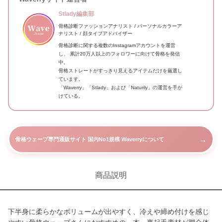
Stlady編集部
骨格診断ファッションアナリスト / パーソナルカラーア
ナリスト / 顔タイプアドバイザー
骨格診断に関する複数のInstagramアカウントを運営
し、 累計20万人以上のフォロワーに向けて骨格を発信
中。
骨格ストレートがすっきり見えるアイテムだけを厳選し
ています。
「Waverry」「Stlady」および「Naturily」の運営を手が
けている。
→
骨格ウェーブ専門通販サイト 国内No1規模 Waverryについて
商品説明
下半身に柔らかなボリュームが出やすく、冷えや締め付けを感じ