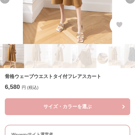
Previous slide
Ne
骨格ウェーブウエストタイ付フレアスカート
6,580
円 (税込)
サイズ・カラーを選ぶ
Waverryサイト運営者