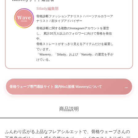
Stlady編集部
骨格診断ファッションアナリスト / パーソナルカラーア
ナリスト / 顔タイプアドバイザー
骨格診断に関する複数のInstagramアカウントを運営
し、 累計20万人以上のフォロワーに向けて骨格を発信
中。
骨格ストレートがすっきり見えるアイテムだけを厳選し
ています。
「Waverry」「Stlady」および「Naturily」の運営を手が
けている。
→
骨格ウェーブ専門通販サイト 国内No1規模 Waverryについて
商品説明
ふんわり広がる上品なフレアシルエットで、骨格ウェーブさんの