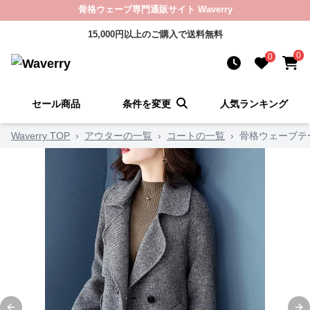
骨格ウェーブ専門通販サイト Waverry
15,000円以上のご購入で送料無料
0
0
セール商品
条件を変更
人気ランキング
Waverry TOP
›
アウターの一覧
›
コートの一覧
›
骨格ウェーブテ