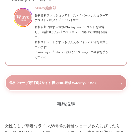
Stlady編集部
骨格診断ファッションアナリスト / パーソナルカラーア
ナリスト / 顔タイプアドバイザー
骨格診断に関する複数のInstagramアカウントを運営
し、 累計20万人以上のフォロワーに向けて骨格を発信
中。
骨格ストレートがすっきり見えるアイテムだけを厳選し
ています。
「Waverry」「Stlady」および「Naturily」の運営を手が
けている。
→
骨格ウェーブ専門通販サイト 国内No1規模 Waverryについて
商品説明
女性らしい華奢なラインが特徴の骨格ウェーブさんにぴったり