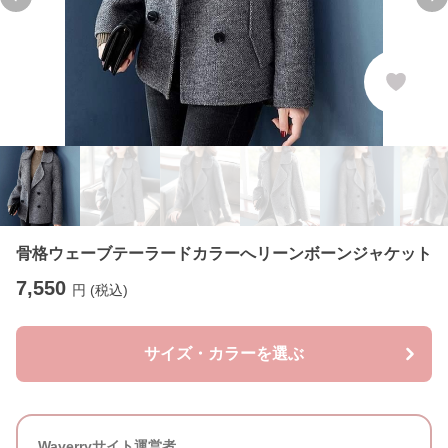
Previous slide
Ne
骨格ウェーブテーラードカラーへリーンボーンジャケット
7,550
円 (税込)
サイズ・カラーを選ぶ
Waverryサイト運営者