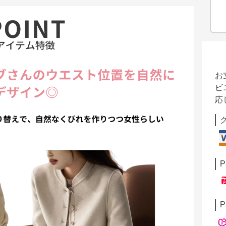
お
ビ
応
P
P