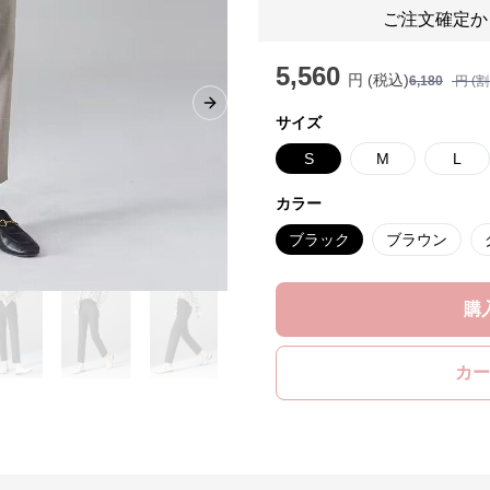
ご注文確定か
5,560
円 (税込)
6,180
円 (
Next slide
サイズ
S
M
L
カラー
ブラック
ブラウン
購
カー