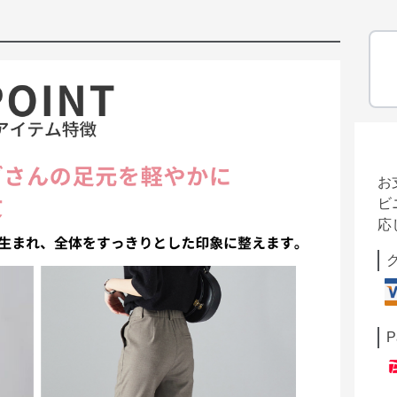
お
ビ
応
P