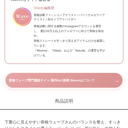
Stlady編集部
骨格診断ファッションアナリスト / パーソナルカラーア
ナリスト / 顔タイプアドバイザー
骨格診断に関する複数のInstagramアカウントを運営
し、 累計20万人以上のフォロワーに向けて骨格を発信
中。
骨格ストレートがすっきり見えるアイテムだけを厳選し
ています。
「Waverry」「Stlady」および「Naturily」の運営を手が
けている。
→
骨格ウェーブ専門通販サイト 国内No1規模 Waverryについて
商品説明
下重心に見えやすい骨格ウェーブさんのバランスを整え、すっき