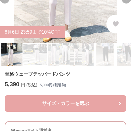
Previous slide
Ne
8
月
6
日 23:59まで10%OFF
骨格ウェーブテッパードパンツ
5,390
円 (税込)
5,990
円 (割引前)
サイズ・カラーを選ぶ
Waverryサイト運営者