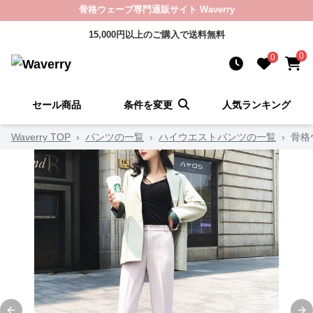
骨格ウェーブ専門通販サイト Waverry
15,000円以上のご購入で送料無料
0
0
セール商品
条件を変更
人気ランキング
Waverry TOP
›
パンツの一覧
›
ハイウエストパンツの一覧
›
骨格