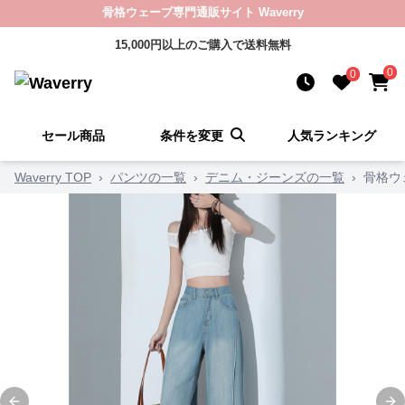
骨格ウェーブ専門通販サイト Waverry
15,000円以上のご購入で送料無料
0
0
セール商品
条件を変更
人気ランキング
Waverry TOP
›
パンツの一覧
›
デニム・ジーンズの一覧
›
骨格ウ