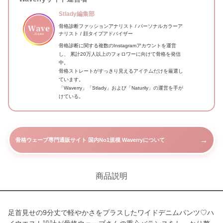
Stlady編集部
骨格診断ファッションアナリスト / パーソナルカラーア
ナリスト / 顔タイプアドバイザー
骨格診断に関する複数のInstagramアカウントを運営
し、 累計20万人以上のフォロワーに向けて骨格を発信
中。
骨格ストレートがすっきり見えるアイテムだけを厳選し
ています。
「Waverry」「Stlady」および「Naturily」の運営を手が
けている。
→
骨格ウェーブ専門通販サイト 国内No1規模 Waverryについて
商品説明
足首見せの9分丈で軽やかさをプラスしたワイドデニムパンツ♡ハ