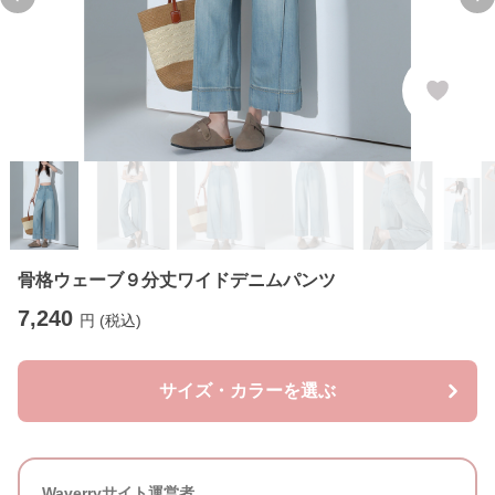
Previous slide
Ne
骨格ウェーブ９分丈ワイドデニムパンツ
7,240
円 (税込)
サイズ・カラーを選ぶ
Waverryサイト運営者