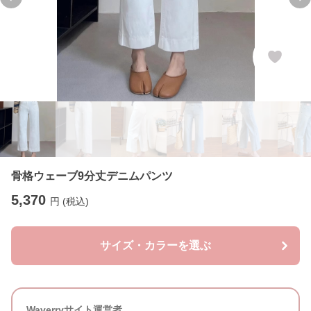
Previous slide
Ne
骨格ウェーブ9分丈デニムパンツ
5,370
円 (税込)
サイズ・カラーを選ぶ
Waverryサイト運営者