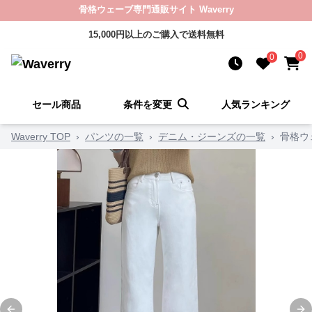
骨格ウェーブ専門通販サイト Waverry
15,000円以上のご購入で送料無料
0
0
セール商品
条件を変更
人気ランキング
Waverry TOP
›
パンツの一覧
›
デニム・ジーンズの一覧
›
骨格ウ