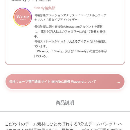
Stlady編集部
骨格診断ファッションアナリスト / パーソナルカラーア
ナリスト / 顔タイプアドバイザー
骨格診断に関する複数のInstagramアカウントを運営
し、 累計20万人以上のフォロワーに向けて骨格を発信
中。
骨格ストレートがすっきり見えるアイテムだけを厳選し
ています。
「Waverry」「Stlady」および「Naturily」の運営を手が
けている。
→
骨格ウェーブ専門通販サイト 国内No1規模 Waverryについて
商品説明
こだわりのデニム素材にひとめぼれする9分丈デニムパンツ！ ハ