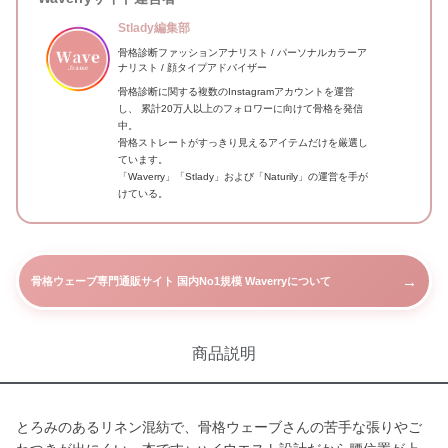
Stlady編集部
骨格診断ファッションアナリスト / パーソナルカラーア
ナリスト / 顔タイプアドバイザー
骨格診断に関する複数のInstagramアカウントを運営
し、 累計20万人以上のフォロワーに向けて骨格を発信
中。
骨格ストレートがすっきり見えるアイテムだけを厳選し
ています。
「Waverry」「Stlady」および「Naturily」の運営を手が
けている。
→
骨格ウェーブ専門通販サイト 国内No1規模 Waverryについて
商品説明
とろみのあるリネン混紡で、骨格ウェーブさんの苦手な張りやご