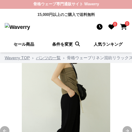
骨格ウェーブ専門通販サイト Waverry
15,000円以上のご購入で送料無料
0
0
セール商品
条件を変更
人気ランキング
Waverry TOP
›
パンツの一覧
›
骨格ウェーブリネン混紡リラック