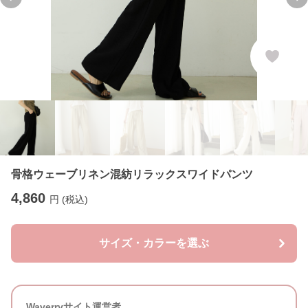
Previous slide
Ne
骨格ウェーブリネン混紡リラックスワイドパンツ
4,860
円 (税込)
サイズ・カラーを選ぶ
Waverryサイト運営者